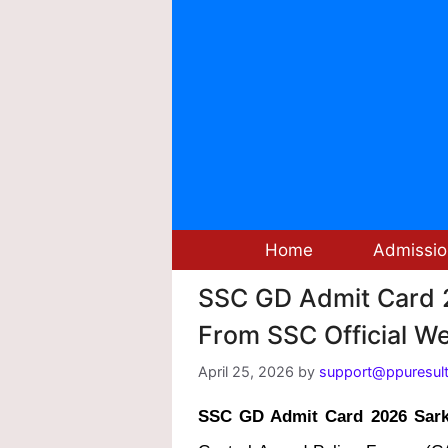
Skip
to
content
Home
Admissio
SSC GD Admit Card 20
From SSC Official We
April 25, 2026
by
support@ppuresult
SSC GD Admit Card 2026 Sarka