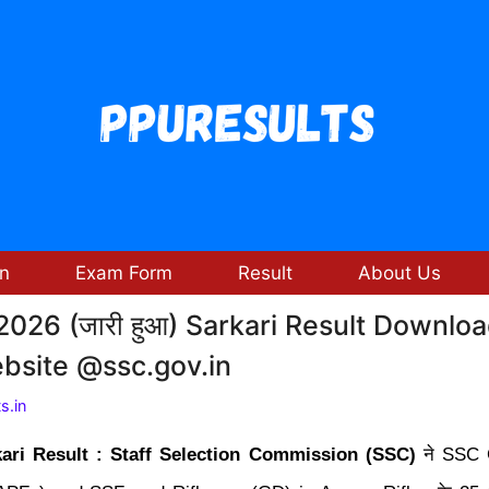
n
Exam Form
Result
About Us
26 (जारी हुआ) Sarkari Result Downloa
bsite @ssc.gov.in
s.in
ri Result : Staff Selection Commission (SSC)
ने SSC 