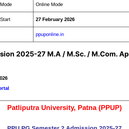
 Mode
Online Mode
Start
27 February 2026
ppuponline.in
ion 2025-27 M.A / M.Sc. / M.Com. App
026
rtal
Patliputra University, Patna (PPUP)
PPU PG Semester 2 Admission 2025-27