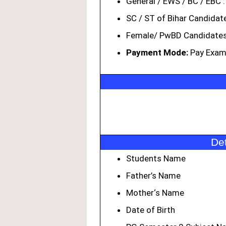
General / EWS / BC / EBC 
SC / ST of Bihar Candidat
Female/ PwBD Candidates
Payment Mode:
Pay Exam 
De
Students Name
Father’s Name
Mother
‘
s Name
Date of Birth