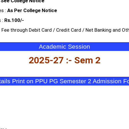
:
See College Notice
es :
As Per College Notice
 :
Rs.100/-
Fee through Debit Card / Credit Card / Net Banking and Ot
Academic Session
2025-27 :- Sem 2
tails Print on PPU PG Semester 2 Admission F