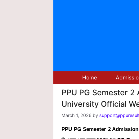
Skip
to
content
Home
Admissio
PPU PG Semester 2 Ad
University Official 
March 1, 2026
by
support@ppuresult
PPU PG Semester 2 Admission