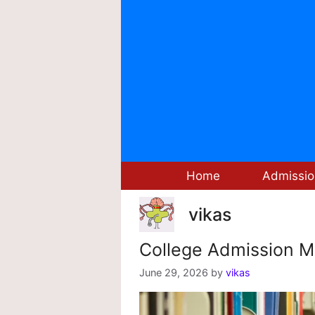
Skip
to
content
Home
Admissio
vikas
College Admission Merit
June 29, 2026
by
vikas