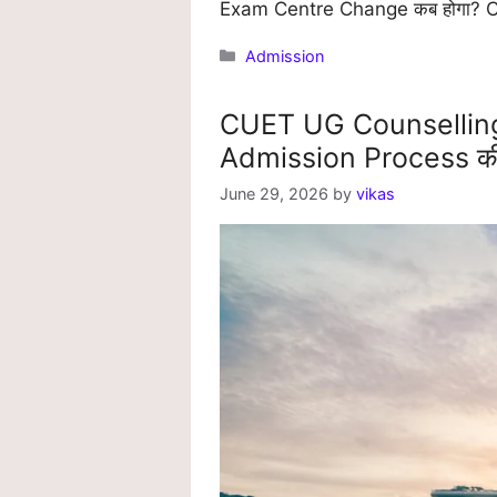
Exam Centre Change कब होगा? Cen
Categories
Admission
CUET UG Counselling 
Admission Process की 
June 29, 2026
by
vikas