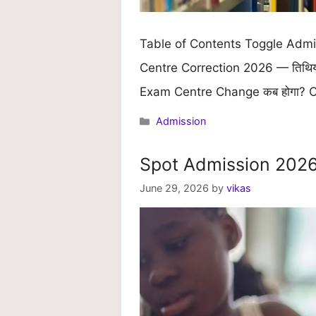
Table of Contents Toggle Admit C
Centre Correction 2026 — तिथिय
Exam Centre Change कब होगा? Cen
Categories
Admission
Spot Admission 2026: किन 
June 29, 2026
by
vikas