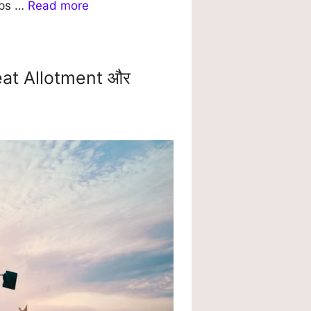
ips …
Read more
eat Allotment और